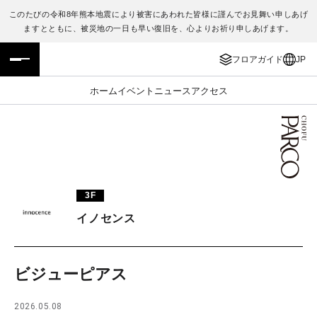
このたびの令和8年熊本地震により被害にあわれた皆様に謹んでお見舞い申しあげ
ますとともに、被災地の一日も早い復旧を、心よりお祈り申しあげます。
フロアガイド
ENGLISH
フロアガイド
JP
施設案内・アクセス
繁体字
ホーム
イベント
ニュース
アクセス
イベント・ポップアップ
簡体字
ニュース
한국어
レストラン・カフェ
ภาษาไทย
3F
TAX FREE
日本語
イノセンス
PARCOメンバーズ
ビジューピアス
JP
2026.05.08