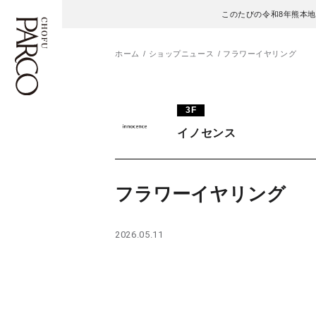
このたびの令和8年熊本
ホーム
ショップニュース
フラワーイヤリング
フロアガイド
ENGLISH
3F
イノセンス
施設案内・アクセス
繁体字
イベント・ポップアップ
簡体字
フラワーイヤリング
ニュース
한국어
2026.05.11
レストラン・カフェ
ภาษาไทย
TAX FREE
日本語