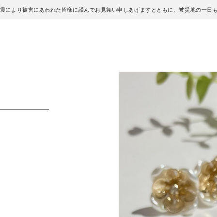
地震により被害にあわれた皆様に謹んでお見舞い申しあげますとともに、被災地の一日