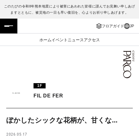
このたびの令和8年熊本地震により被害にあわれた皆様に謹んでお見舞い申しあげ
ますとともに、被災地の一日も早い復旧を、心よりお祈り申しあげます。
フロアガイド
ENGLISH
フロアガイド
JP
施設案内・アクセス
繁体字
ホーム
イベント
ニュース
アクセス
イベント・ポップアップ
簡体字
ニュース
한국어
レストラン・カフェ
ภาษาไทย
1F
TAX FREE
日本語
FIL DE FER
PARCOメンバーズ
ぼかしたシックな花柄が、甘くな...
JP
2026.05.17