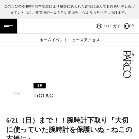
このたびの令和8年熊本地震により被害にあわれた皆様に謹んでお見舞い申しあげ
ますとともに、被災地の一日も早い復旧を、心よりお祈り申しあげます。
フロアガイド
ENGLISH
フロアガイド
JP
施設案内・アクセス
繁体字
ホーム
イベント
ニュース
アクセス
イベント・ポップアップ
簡体字
ニュース
한국어
レストラン・カフェ
ภาษาไทย
1F
TAX FREE
日本語
TiCTAC
PARCOメンバーズ
6/21（日）まで！！腕時計下取り『大切
に使っていた腕時計を保護いぬ・ねこの
JP
支援に』