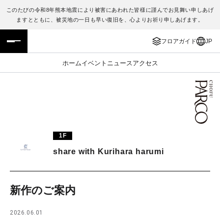
このたびの令和8年熊本地震により被害にあわれた皆様に謹んでお見舞い申しあげ
ますとともに、被災地の一日も早い復旧を、心よりお祈り申しあげます。
フロアガイド
ENGLISH
フロアガイド
JP
施設案内・アクセス
繁体字
ホーム
イベント
ニュース
アクセス
イベント・ポップアップ
簡体字
ニュース
한국어
レストラン・カフェ
ภาษาไทย
1F
TAX FREE
日本語
share with Kurihara harumi
PARCOメンバーズ
新作のご案内
JP
2026.06.01