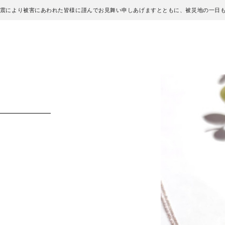
地震により被害にあわれた皆様に謹んでお見舞い申しあげますとともに、被災地の一日