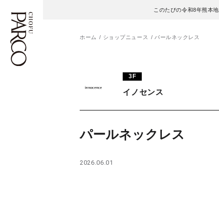
このたびの令和8年熊本
ホーム
ショップニュース
パールネックレス
フロアガイド
ENGLISH
3F
イノセンス
施設案内・アクセス
繁体字
イベント・ポップアップ
簡体字
パールネックレス
ニュース
한국어
2026.06.01
レストラン・カフェ
ภาษาไทย
TAX FREE
日本語