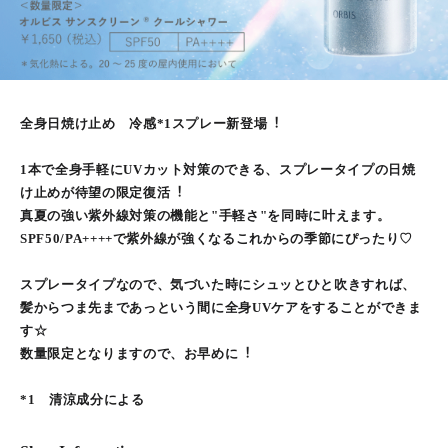
全⾝⽇焼け⽌め 冷感*1スプレー新登場︕
1本で全⾝⼿軽にUVカット対策のできる、スプレータイプの⽇焼
け⽌めが待望の限定復活︕
真夏の強い紫外線対策の機能と"⼿軽さ"を同時に叶えます。
SPF50/PA++++で紫外線が強くなるこれからの季節にぴったり♡
スプレータイプなので、気づいた時にシュッとひと吹きすれば、
髪からつま先まであっという間に全⾝UVケアをすることができま
す☆
数量限定となりますので、お早めに︕
*1 清涼成分による