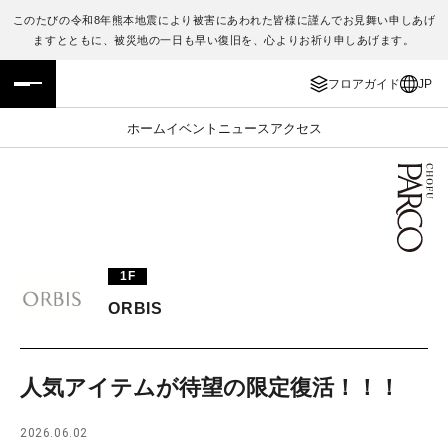
このたびの令和8年熊本地震により被害にあわれた皆様に謹んでお見舞い申しあげ
ますとともに、被災地の一日も早い復旧を、心よりお祈り申しあげます。
フロアガイド
ENGLISH
フロアガイド
JP
施設案内・アクセス
繁体字
ホーム
イベント
ニュース
アクセス
イベント・ポップアップ
簡体字
ニュース
한국어
レストラン・カフェ
ภาษาไทย
1F
TAX FREE
日本語
ORBIS
PARCOメンバーズ
人気アイテムが待望の限定復活！！！
JP
2026.06.02