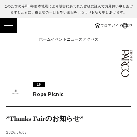
このたびの令和8年熊本地震により被害にあわれた皆様に謹んでお見舞い申しあげ
ますとともに、被災地の一日も早い復旧を、心よりお祈り申しあげます。
フロアガイド
ENGLISH
フロアガイド
JP
施設案内・アクセス
繁体字
ホーム
イベント
ニュース
アクセス
イベント・ポップアップ
簡体字
ニュース
한국어
レストラン・カフェ
ภาษาไทย
1F
TAX FREE
日本語
Rope Picnic
PARCOメンバーズ
”Thanks Fairのお知らせ”
JP
2026.06.03