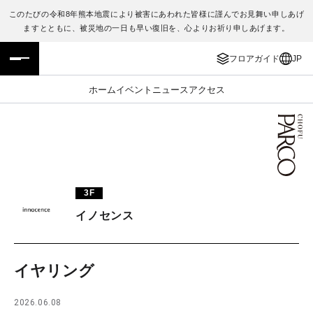
このたびの令和8年熊本地震により被害にあわれた皆様に謹んでお見舞い申しあげ
ますとともに、被災地の一日も早い復旧を、心よりお祈り申しあげます。
フロアガイド
ENGLISH
フロアガイド
JP
施設案内・アクセス
繁体字
ホーム
イベント
ニュース
アクセス
イベント・ポップアップ
簡体字
ニュース
한국어
レストラン・カフェ
ภาษาไทย
3F
TAX FREE
日本語
イノセンス
PARCOメンバーズ
イヤリング
JP
2026.06.08