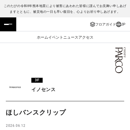
このたびの令和8年熊本地震により被害にあわれた皆様に謹んでお見舞い申しあげ
ますとともに、被災地の一日も早い復旧を、心よりお祈り申しあげます。
フロアガイド
ENGLISH
フロアガイド
JP
施設案内・アクセス
繁体字
ホーム
イベント
ニュース
アクセス
イベント・ポップアップ
簡体字
ニュース
한국어
レストラン・カフェ
ภาษาไทย
3F
TAX FREE
日本語
イノセンス
PARCOメンバーズ
ほしバンスクリップ
JP
2026.06.12