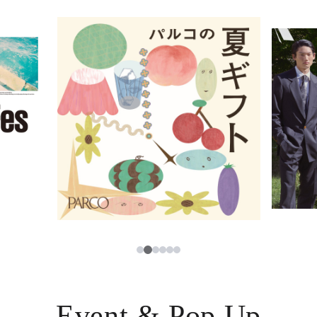
イベント・ポップアップ
簡体字
ニュース
한국어
レストラン・カフェ
ภาษาไทย
TAX FREE
日本語
PARCOメンバーズ
JP
3
1
2
4
5
6
Event & Pop Up