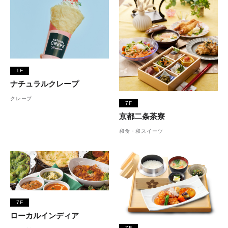
1F
ナチュラルクレープ
クレープ
7F
京都二条茶寮
和食・和スイーツ
7F
ローカルインディア
7F