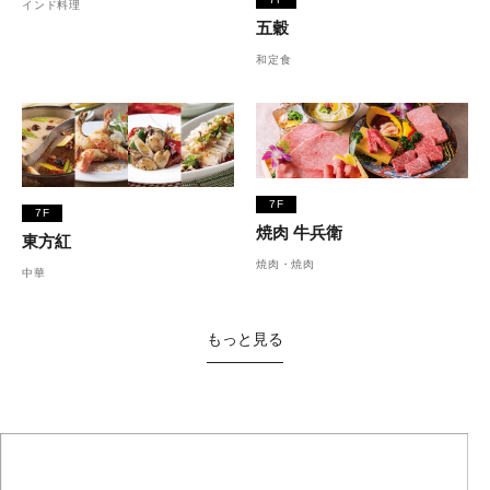
インド料理
五穀
和定食
7F
7F
焼肉 牛兵衛
東方紅
焼肉・焼肉
中華
もっと見る