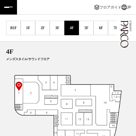
フロアガイド
JP
フロアガイド
ENGLISH
B1F
1F
2F
3F
4F
5F
6F
7F
8-10F
施設案内・アクセス
繁体字
イベント・ポップアップ
簡体字
4F
メンズスタイル/サウンドフロア
ニュース
한국어
レストラン・カフェ
ภาษาไทย
TAX FREE
日本語
PARCOメンバーズ
JP