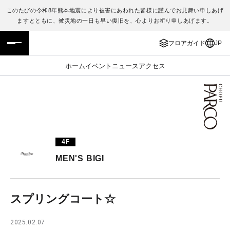
このたびの令和8年熊本地震により被害にあわれた皆様に謹んでお見舞い申しあげ
ますとともに、被災地の一日も早い復旧を、心よりお祈り申しあげます。
フロアガイド
ENGLISH
フロアガイド
JP
施設案内・アクセス
繁体字
ホーム
イベント
ニュース
アクセス
イベント・ポップアップ
簡体字
ニュース
한국어
レストラン・カフェ
ภาษาไทย
4F
TAX FREE
日本語
MEN'S BIGI
PARCOメンバーズ
スプリングコート☆
JP
2025.02.07