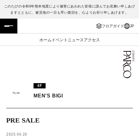
このたびの令和8年熊本地震により被害にあわれた皆様に謹んでお見舞い申しあげ
ますとともに、被災地の一日も早い復旧を、心よりお祈り申しあげます。
フロアガイド
ENGLISH
フロアガイド
JP
施設案内・アクセス
繁体字
ホーム
イベント
ニュース
アクセス
イベント・ポップアップ
簡体字
ニュース
한국어
レストラン・カフェ
ภาษาไทย
4F
TAX FREE
日本語
MEN'S BIGI
PARCOメンバーズ
PRE SALE
JP
2025.06.20