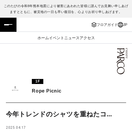
このたびの令和8年熊本地震により被害にあわれた皆様に謹んでお見舞い申しあげ
ますとともに、被災地の一日も早い復旧を、心よりお祈り申しあげます。
フロアガイド
ENGLISH
フロアガイド
JP
施設案内・アクセス
繁体字
ホーム
イベント
ニュース
アクセス
イベント・ポップアップ
簡体字
ニュース
한국어
レストラン・カフェ
ภาษาไทย
1F
TAX FREE
日本語
Rope Picnic
PARCOメンバーズ
今年トレンドのシャツを重ねたコ...
JP
2025.04.17