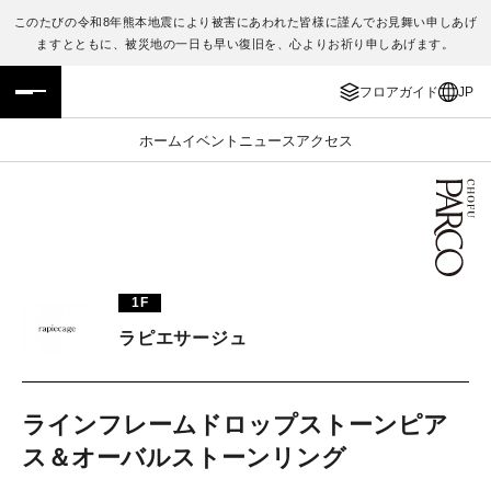
このたびの令和8年熊本地震により被害にあわれた皆様に謹んでお見舞い申しあげ
ますとともに、被災地の一日も早い復旧を、心よりお祈り申しあげます。
フロアガイド
ENGLISH
フロアガイド
JP
施設案内・アクセス
繁体字
ホーム
イベント
ニュース
アクセス
イベント・ポップアップ
簡体字
ニュース
한국어
レストラン・カフェ
ภาษาไทย
1F
TAX FREE
日本語
ラピエサージュ
PARCOメンバーズ
ラインフレームドロップストーンピア
ス＆オーバルストーンリング
JP