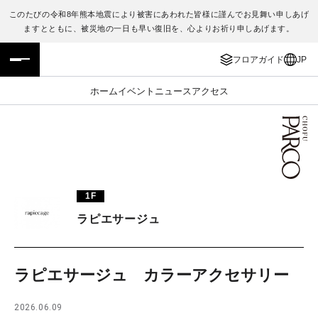
このたびの令和8年熊本地震により被害にあわれた皆様に謹んでお見舞い申しあげ
ますとともに、被災地の一日も早い復旧を、心よりお祈り申しあげます。
フロアガイド
ENGLISH
フロアガイド
JP
施設案内・アクセス
繁体字
ホーム
イベント
ニュース
アクセス
イベント・ポップアップ
簡体字
ニュース
한국어
レストラン・カフェ
ภาษาไทย
1F
TAX FREE
日本語
ラピエサージュ
PARCOメンバーズ
ラピエサージュ カラーアクセサリー
JP
2026.06.09