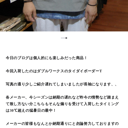
5
1
2
3
4
今日のブログは個人的にも楽しみだった商品！
今回入荷したのはダブルワークスのタイダイボーダーT
写真の通り少しご紹介遅れてしまいましたが長袖になります、、
各メーカー、今シーズンは納期の遅れなど昨今の情勢など踏まえ
て致し方ない分こちらもそんな煽りを受けて入荷したタイミング
は30℃超えの猛暑日の最中！
メーカーの皆様もなんとか納期通りにと勿論努力しておりますの