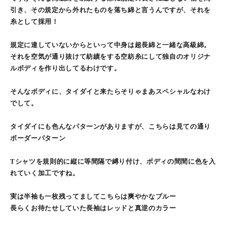
引き、その規定から外れたものを落ち綿と言うんですが、それを
糸として採用！
規定に達していないからといって中身は超長綿と一緒な高級綿。
それを空気が通り抜けて紡績をする空紡糸にして独自のオリジナ
ルボディを作り出してるわけです。
そんなボディに、タイダイと来たらそりゃまあスペシャルなわけ
でして。
タイダイにも色んなパターンがありますが、こちらは見ての通り
ボーダーパターン
Tシャツを規則的に縦に等間隔で縛り付け、ボディの間間に色を入
れていく加工ですね。
実は半袖も一枚残ってましてこちらは爽やかなブルー
長らくお待たせしていた長袖はレッドと真逆のカラー