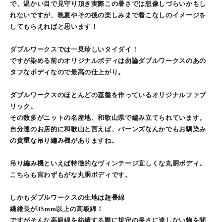
で、温かい目で見守り頂き実際この暑さでは想像しづらいかもし
れないですが、晩夏やその後の楽しみまで着こなしのイメージを
してもらえればと思います！
ダブルワークスでは一見珍しいタイダイ！
ですが染める前のオリジナルボディは勿論ダブルワークスのあの
タフなボディなので最高の仕上がり。
ダブルワークスのほとんどの基盤を作っているオリジナルファブ
リック。
その数多がニットの名産地、和歌山県で編み立てられています。
自分達のお店的に和歌山と言えば、バーンズなんかでもお馴染み
の貴重な吊り編み機がありますね。
吊り編み機といえば特徴的なヴィンテージ宜しくな丸胴ボディ。
こちらも言わずもがな丸胴ボディです。
しかもダブルワークスの生地は超長綿
繊維長が35mm以上の高級綿！
ですがそんな高級綿を紡績する際に規定の長さに達しない物を間