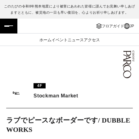
このたびの令和8年熊本地震により被害にあわれた皆様に謹んでお見舞い申しあげ
ますとともに、被災地の一日も早い復旧を、心よりお祈り申しあげます。
フロアガイド
ENGLISH
フロアガイド
JP
施設案内・アクセス
繁体字
ホーム
イベント
ニュース
アクセス
イベント・ポップアップ
簡体字
ニュース
한국어
レストラン・カフェ
ภาษาไทย
4F
TAX FREE
日本語
Stockman Market
PARCOメンバーズ
ラブでピースなボーダーです/ DUBBLE
WORKS
JP