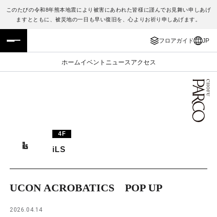
このたびの令和8年熊本地震により被害にあわれた皆様に謹んでお見舞い申しあげ
ますとともに、被災地の一日も早い復旧を、心よりお祈り申しあげます。
フロアガイド
ENGLISH
フロアガイド
JP
施設案内・アクセス
繁体字
ホーム
イベント
ニュース
アクセス
イベント・ポップアップ
簡体字
ニュース
한국어
レストラン・カフェ
ภาษาไทย
4F
TAX FREE
日本語
iLS
PARCOメンバーズ
UCON ACROBATICS POP UP
JP
2026.04.14