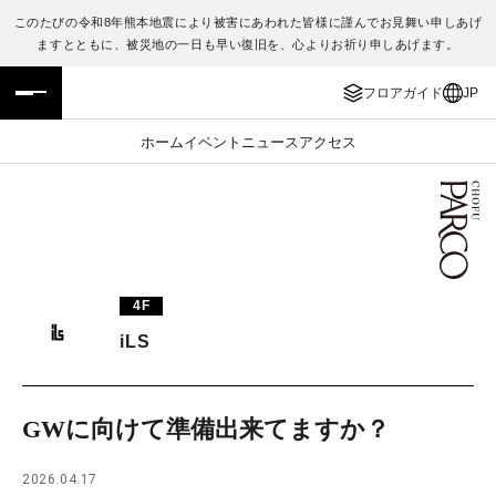
このたびの令和8年熊本地震により被害にあわれた皆様に謹んでお見舞い申しあげ
ますとともに、被災地の一日も早い復旧を、心よりお祈り申しあげます。
フロアガイド
ENGLISH
フロアガイド
JP
施設案内・アクセス
繁体字
ホーム
イベント
ニュース
アクセス
イベント・ポップアップ
簡体字
ニュース
한국어
レストラン・カフェ
ภาษาไทย
4F
TAX FREE
日本語
iLS
PARCOメンバーズ
GWに向けて準備出来てますか？
JP
2026.04.17