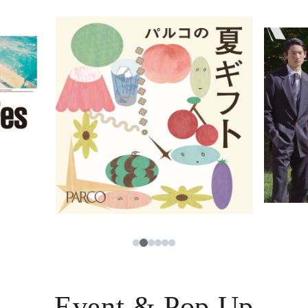
イベント・ポップアップ
簡体字
ニュース
한국어
レストラン・カフェ
ภาษาไทย
TAX FREE
日本語
PARCOメンバーズ
JP
2
1
3
4
5
6
Event & Pop Up