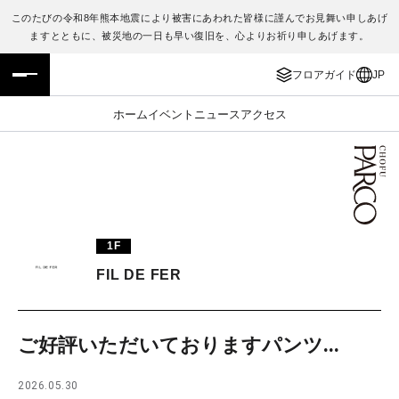
このたびの令和8年熊本地震により被害にあわれた皆様に謹んでお見舞い申しあげ
ますとともに、被災地の一日も早い復旧を、心よりお祈り申しあげます。
フロアガイド
ENGLISH
フロアガイド
JP
施設案内・アクセス
繁体字
ホーム
イベント
ニュース
アクセス
イベント・ポップアップ
簡体字
ニュース
한국어
レストラン・カフェ
ภาษาไทย
1F
TAX FREE
日本語
FIL DE FER
PARCOメンバーズ
ご好評いただいておりますパンツ...
JP
2026.05.30