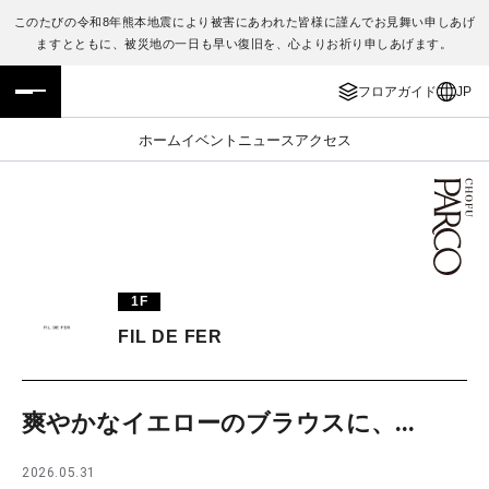
このたびの令和8年熊本地震により被害にあわれた皆様に謹んでお見舞い申しあげ
ますとともに、被災地の一日も早い復旧を、心よりお祈り申しあげます。
フロアガイド
ENGLISH
フロアガイド
JP
施設案内・アクセス
繁体字
ホーム
イベント
ニュース
アクセス
イベント・ポップアップ
簡体字
ニュース
한국어
レストラン・カフェ
ภาษาไทย
1F
TAX FREE
日本語
FIL DE FER
PARCOメンバーズ
爽やかなイエローのブラウスに、...
JP
2026.05.31