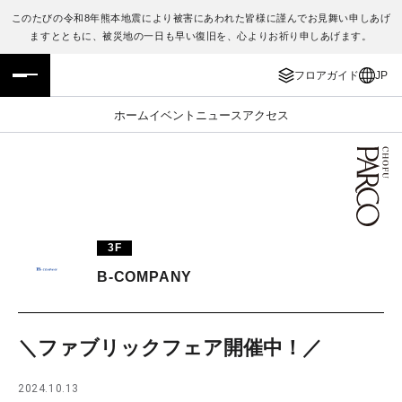
このたびの令和8年熊本地震により被害にあわれた皆様に謹んでお見舞い申しあげ
ますとともに、被災地の一日も早い復旧を、心よりお祈り申しあげます。
フロアガイド
ENGLISH
フロアガイド
JP
施設案内・アクセス
繁体字
ホーム
イベント
ニュース
アクセス
イベント・ポップアップ
簡体字
ニュース
한국어
レストラン・カフェ
ภาษาไทย
3F
TAX FREE
日本語
B-COMPANY
PARCOメンバーズ
＼ファブリックフェア開催中！／
JP
2024.10.13