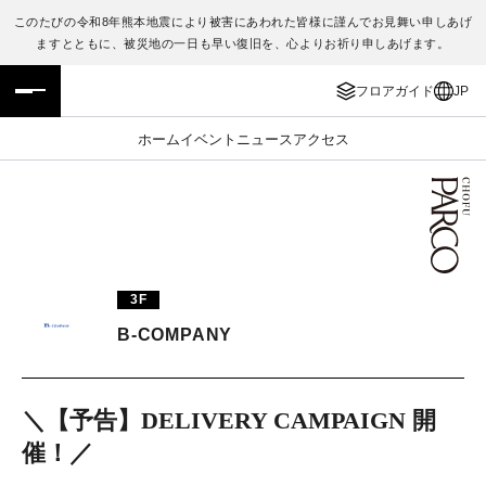
このたびの令和8年熊本地震により被害にあわれた皆様に謹んでお見舞い申しあげ
ますとともに、被災地の一日も早い復旧を、心よりお祈り申しあげます。
フロアガイド
ENGLISH
フロアガイド
JP
施設案内・アクセス
繁体字
ホーム
イベント
ニュース
アクセス
イベント・ポップアップ
簡体字
ニュース
한국어
レストラン・カフェ
ภาษาไทย
3F
TAX FREE
日本語
B-COMPANY
PARCOメンバーズ
＼【予告】DELIVERY CAMPAIGN 開
催！／
JP