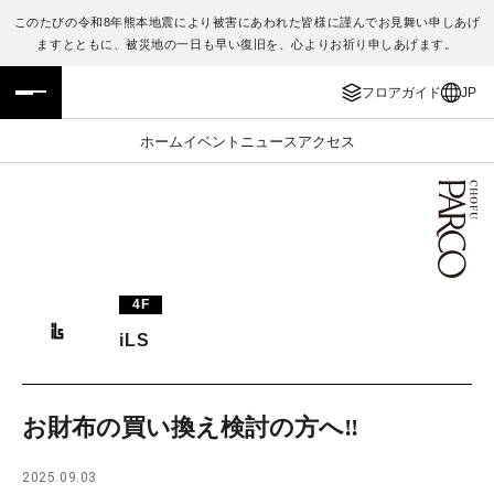
このたびの令和8年熊本地震により被害にあわれた皆様に謹んでお見舞い申しあげ
ますとともに、被災地の一日も早い復旧を、心よりお祈り申しあげます。
フロアガイド
ENGLISH
フロアガイド
JP
施設案内・アクセス
繁体字
ホーム
イベント
ニュース
アクセス
イベント・ポップアップ
簡体字
ニュース
한국어
レストラン・カフェ
ภาษาไทย
4F
TAX FREE
日本語
iLS
PARCOメンバーズ
お財布の買い換え検討の方へ‼️
JP
2025.09.03