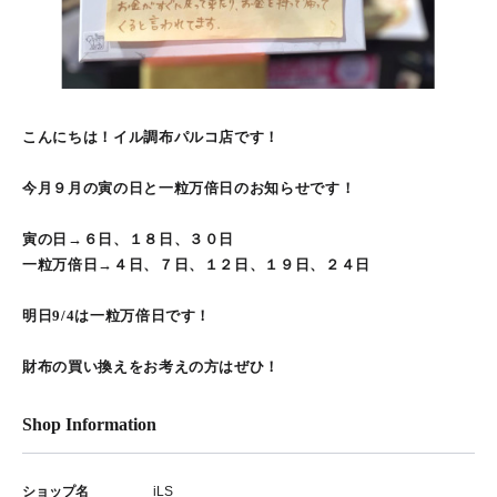
こんにちは！イル調布パルコ店です！
今月９月の寅の日と一粒万倍日のお知らせです！
寅の日→６日、１８日、３０日
一粒万倍日→４日、７日、１２日、１９日、２４日
明日9/4は一粒万倍日です！
財布の買い換えをお考えの方はぜひ！
Shop Information
ショップ名
iLS