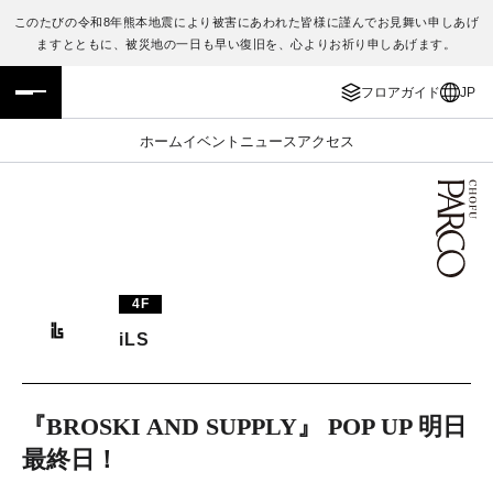
このたびの令和8年熊本地震により被害にあわれた皆様に謹んでお見舞い申しあげ
ますとともに、被災地の一日も早い復旧を、心よりお祈り申しあげます。
フロアガイド
ENGLISH
フロアガイド
JP
施設案内・アクセス
繁体字
ホーム
イベント
ニュース
アクセス
イベント・ポップアップ
簡体字
ニュース
한국어
レストラン・カフェ
ภาษาไทย
4F
TAX FREE
日本語
iLS
PARCOメンバーズ
『BROSKI AND SUPPLY』 POP UP 明日
最終日！
JP