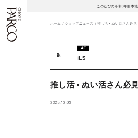
このたびの令和8年熊本
ホーム
ショップニュース
推し活 • ぬい活さん必見
フロアガイド
ENGLISH
4F
iLS
施設案内・アクセス
繁体字
イベント・ポップアップ
簡体字
推し活 • ぬい活さん必
ニュース
한국어
2025.12.03
レストラン・カフェ
ภาษาไทย
TAX FREE
日本語