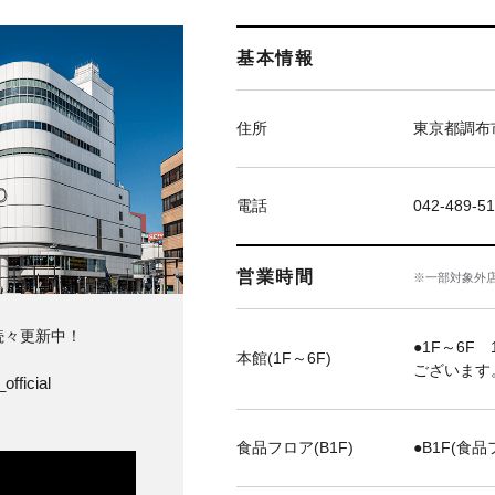
基本情報
住所
東京都調布市
電話
042-489-51
営業時間
※一部対象外
続々更新中！
●1F～6F 
本館(1F～6F)
ございます
official
食品フロア(B1F)
●B1F(食品