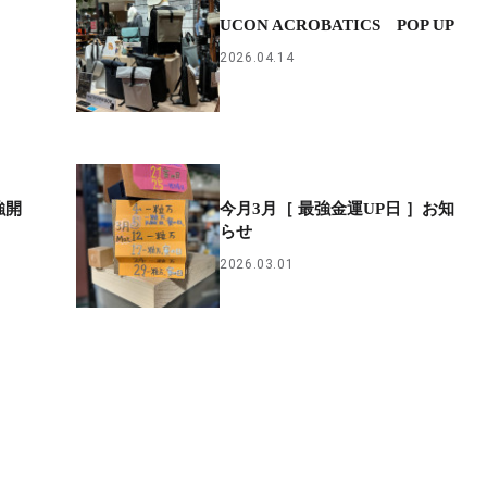
UCON ACROBATICS POP UP
2026.04.14
強開
今月3月［ 最強金運UP日 ］お知
らせ
2026.03.01