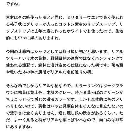
ですね。
素材はその時使ったモノと同じ、ミリタリーウエアで良く使われ
る格子状にグリットが入ったコットン素材のリップストップ。リ
ップストップは去年の春に作ったホワイトでも使ったので、生地
的にも中々に縁のありますね。
今回の迷彩柄はシャツとしては取り扱い初だと思います、リアル
ツリーという木の葉柄。戦闘目的の迷彩ではなくハンティングで
使われる迷彩で、森林に溶け込める仕様になった柄です。落ち葉
や乾いた木の幹の肌感がリアルな名前通りの柄。
そんな柄でしかもリアルな柄なので、カラーリングはダークブラ
ウンに枯葉ほ黄土色、木肌のグレー、時たま葉っぱのグリーンが
ちょこっとって感じの激渋カラーです。しかも全体的に色のメリ
ハリもないので、実物はパッと見柄自体もそんなに目立たないの
で派手さは全くありません。逆に燻し銀の渋さがあるくらい。た
だ、よ〜く見ると柄がリアルな葉っぱや木なので、面白みは非常
にありますね。