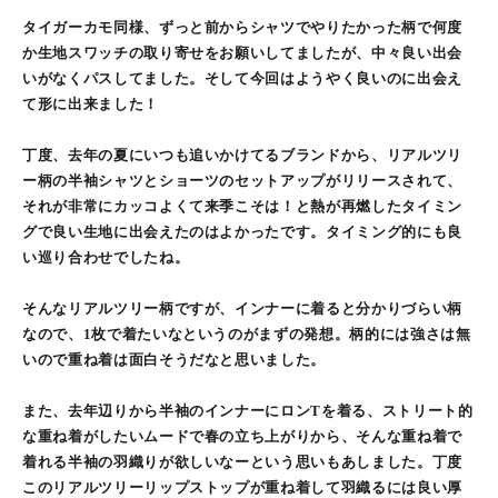
タイガーカモ同様、ずっと前からシャツでやりたかった柄で何度
か生地スワッチの取り寄せをお願いしてましたが、中々良い出会
いがなくパスしてました。そして今回はようやく良いのに出会え
て形に出来ました！
丁度、去年の夏にいつも追いかけてるブランドから、リアルツリ
ー柄の半袖シャツとショーツのセットアップがリリースされて、
それが非常にカッコよくて来季こそは！と熱が再燃したタイミン
グで良い生地に出会えたのはよかったです。タイミング的にも良
い巡り合わせでしたね。
そんなリアルツリー柄ですが、インナーに着ると分かりづらい柄
なので、1枚で着たいなというのがまずの発想。柄的には強さは無
いので重ね着は面白そうだなと思いました。
また、去年辺りから半袖のインナーにロンTを着る、ストリート的
な重ね着がしたいムードで春の立ち上がりから、そんな重ね着で
着れる半袖の羽織りが欲しいなーという思いもあしました。丁度
このリアルツリーリップストップが重ね着して羽織るには良い厚