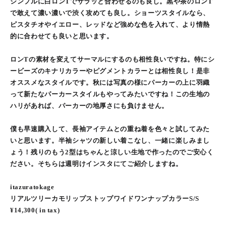
シンプルに白ロンTでサラッと合わせるのも良し。黒や茶のロンT
で敢えて濃い濃いで渋く攻めても良し。ショーツスタイルなら、
ピスタチオやイエロー、レッドなど強めな色を入れて、より情熱
的に合わせても良いと思います。
ロンTの素材を変えてサーマルにするのも相性良いですね。特にシ
ービーズのキナリカラーやピグメントカラーとは相性良し！是非
オススメなスタイルです。秋には写真の様にパーカーの上に羽織
って新たなパーカースタイルもやってみたいですね！この生地の
ハリがあれば、パーカーの地厚さにも負けません。
僕も早速購入して、長袖アイテムとの重ね着を色々と試してみた
いと思います。半袖シャツの新しい着こなし、一緒に楽しみまし
ょう！残りのもう2型はちゃんと涼しい生地で作ったのでご安心く
ださい。そちらは週明けインスタにてご紹介しますね。
itazuratokage
リアルツリーカモリップストップワイドワンナップカラーS/S
¥14,300( in tax)