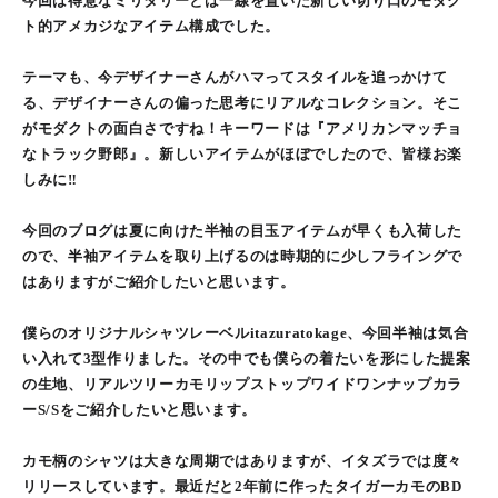
今回は得意なミリタリーとは一線を置いた新しい切り口のモダク
ト的アメカジなアイテム構成でした。
テーマも、今デザイナーさんがハマってスタイルを追っかけて
る、デザイナーさんの偏った思考にリアルなコレクション。そこ
がモダクトの面白さですね！キーワードは『アメリカンマッチョ
なトラック野郎』。新しいアイテムがほぼでしたので、皆様お楽
しみに‼︎
今回のブログは夏に向けた半袖の目玉アイテムが早くも入荷した
ので、半袖アイテムを取り上げるのは時期的に少しフライングで
はありますがご紹介したいと思います。
僕らのオリジナルシャツレーベルitazuratokage、今回半袖は気合
い入れて3型作りました。その中でも僕らの着たいを形にした提案
の生地、リアルツリーカモリップストップワイドワンナップカラ
ーS/Sをご紹介したいと思います。
カモ柄のシャツは大きな周期ではありますが、イタズラでは度々
リリースしています。最近だと2年前に作ったタイガーカモのBD