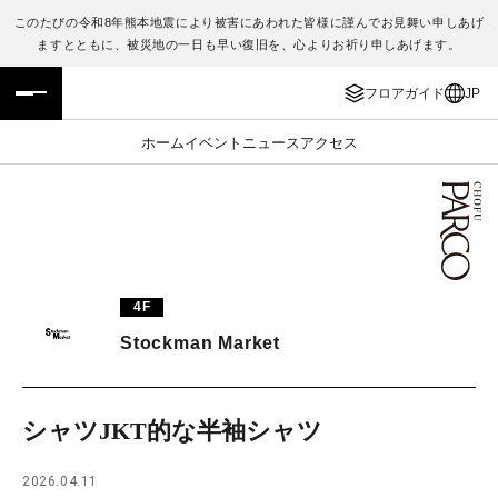
このたびの令和8年熊本地震により被害にあわれた皆様に謹んでお見舞い申しあげ
ますとともに、被災地の一日も早い復旧を、心よりお祈り申しあげます。
フロアガイド
ENGLISH
フロアガイド
JP
施設案内・アクセス
繁体字
ホーム
イベント
ニュース
アクセス
イベント・ポップアップ
簡体字
ニュース
한국어
レストラン・カフェ
ภาษาไทย
4F
TAX FREE
日本語
Stockman Market
PARCOメンバーズ
シャツJKT的な半袖シャツ
JP
2026.04.11