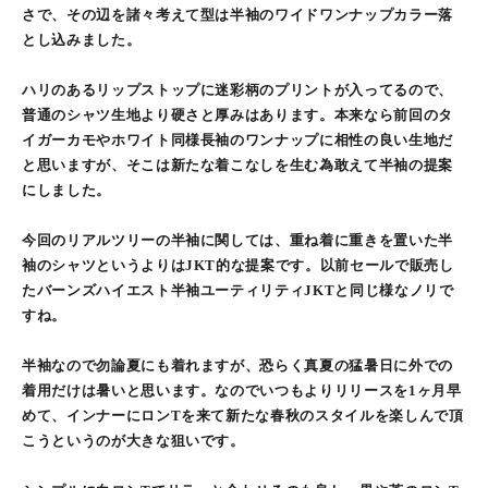
さで、その辺を諸々考えて型は半袖のワイドワンナップカラー落
とし込みました。
ハリのあるリップストップに迷彩柄のプリントが入ってるので、
普通のシャツ生地より硬さと厚みはあります。本来なら前回のタ
イガーカモやホワイト同様長袖のワンナップに相性の良い生地だ
と思いますが、そこは新たな着こなしを生む為敢えて半袖の提案
にしました。
今回のリアルツリーの半袖に関しては、重ね着に重きを置いた半
袖のシャツというよりはJKT的な提案です。以前セールで販売し
たバーンズハイエスト半袖ユーティリティJKTと同じ様なノリで
すね。
半袖なので勿論夏にも着れますが、恐らく真夏の猛暑日に外での
着用だけは暑いと思います。なのでいつもよりリリースを1ヶ月早
めて、インナーにロンTを来て新たな春秋のスタイルを楽しんで頂
こうというのが大きな狙いです。