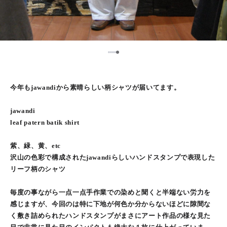
5
1
2
3
4
今年もjawandiから素晴らしい柄シャツが届いてます。
jawandi
leaf patern batik shirt
紫、緑、黄、etc
沢山の色彩で構成されたjawandiらしいハンドスタンプで表現した
リーフ柄のシャツ
毎度の事ながら一点一点手作業での染めと聞くと半端ない労力を
感じますが、今回のは特に下地が何色か分からないほどに隙間な
く敷き詰められたハンドスタンプがまさにアート作品の様な見た