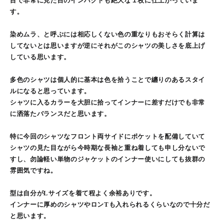
目で非常に見た目のインパクトも絶大な１枚に仕上がっていま
す。
染めムラ、と呼ぶには相応しくない色の重なりもおそらく計算は
してないとは思いますが逆にそれがこのシャツの美しさを底上げ
している思います。
多色のシャツは個人的に基本は色を拾うことで纏りのあるスタイ
ルになると思っています。
シャツに入るカラーを大胆に拾ってインナーに差すだけでも非常
に洒落たバランスだと思います。
特に今回のシャツなフロント両サイドにポケットを配備していて
シャツの見た目ながら今時期な長袖と重ね着しても申し分ないで
すし、勿論軽い単物のジャケットのインナー使いにしても抜群の
雰囲気ですね。
型は自分がLサイズを着て程よく余裕ありです。
インナーに厚めのシャツやロンTも入れられるくらいなので十分だ
と思います。