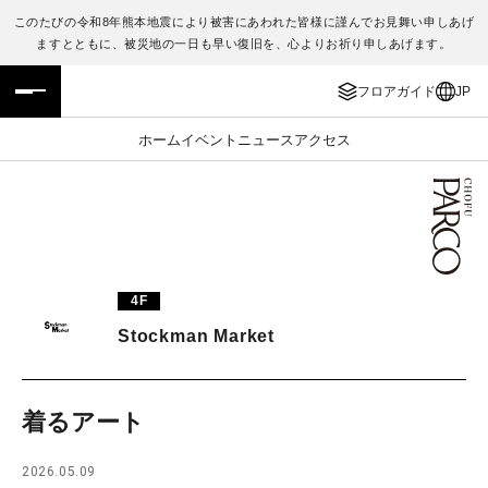
このたびの令和8年熊本地震により被害にあわれた皆様に謹んでお見舞い申しあげ
ますとともに、被災地の一日も早い復旧を、心よりお祈り申しあげます。
フロアガイド
ENGLISH
フロアガイド
JP
施設案内・アクセス
繁体字
ホーム
イベント
ニュース
アクセス
イベント・ポップアップ
簡体字
ニュース
한국어
レストラン・カフェ
ภาษาไทย
4F
TAX FREE
日本語
Stockman Market
PARCOメンバーズ
着るアート
JP
2026.05.09