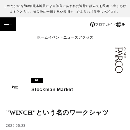
このたびの令和8年熊本地震により被害にあわれた皆様に謹んでお見舞い申しあげ
ますとともに、被災地の一日も早い復旧を、心よりお祈り申しあげます。
フロアガイド
ENGLISH
フロアガイド
JP
施設案内・アクセス
繁体字
ホーム
イベント
ニュース
アクセス
イベント・ポップアップ
簡体字
ニュース
한국어
レストラン・カフェ
ภาษาไทย
4F
TAX FREE
日本語
Stockman Market
PARCOメンバーズ
"WINCH"という名のワークシャツ
JP
2026.05.23