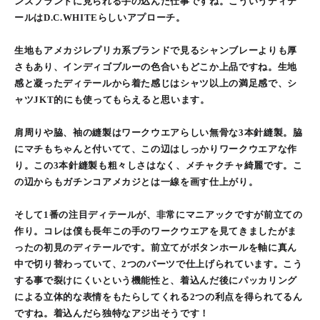
ンズブランドに見られる手の込んだ仕事ですね。こういうディテ
ールはD.C.WHITEらしいアプローチ。
生地もアメカジレプリカ系ブランドで見るシャンブレーよりも厚
さもあり、インディゴブルーの色合いもどこか上品ですね。生地
感と凝ったディテールから着た感じはシャツ以上の満足感で、シ
ャツJKT的にも使ってもらえると思います。
肩周りや脇、袖の縫製はワークウエアらしい無骨な3本針縫製。脇
にマチもちゃんと付いてて、この辺はしっかりワークウエアな作
り。この3本針縫製も粗々しさはなく、メチャクチャ綺麗です。こ
の辺からもガチンコアメカジとは一線を画す仕上がり。
そして1番の注目ディテールが、非常にマニアックですが前立ての
作り。コレは僕も長年この手のワークウエアを見てきましたがま
ったの初見のディテールです。前立てがボタンホールを軸に真ん
中で切り替わっていて、2つのパーツで仕上げられています。こう
する事で裂けにくいという機能性と、着込んだ後にパッカリング
による立体的な表情をもたらしてくれる2つの利点を得られてるん
ですね。着込んだら独特なアジ出そうです！