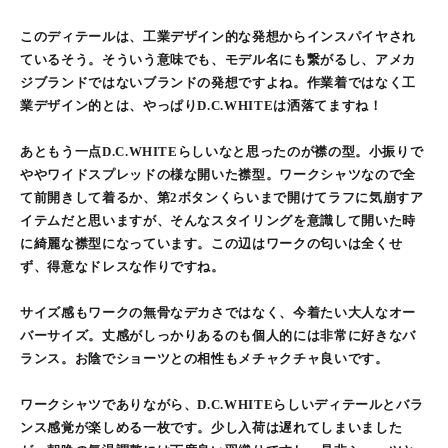
このディテールは、工業デザイン的な発想からインスパイヤされ
ているそう。そういう意味でも、モデル名にも繋がるし、アメカ
ジブランドではないブランドの発想ですよね。作業着ではなく工
業デザイン的とは、やっぱりD.C.WHITEは洒落てますね！
あともう一点D.C.WHITEらしいなと思ったのが襟の型。小振りで
ややワイドスプレッドの様な開いた襟型。ワークシャツなので全
て前開きして着るか、第2ボタンくらいまで開けてラフに気崩すア
イテムだと思いますが、そんなスタイリングを意識して開いた時
に綺麗な襟型になっています。この辺はワークの匂いは全くせ
ず、得意なドレスな作りですね。
サイズ感もワークの無骨なデカさではなく、今着たい大人なオー
バーサイズ。丈感がしっかりあるのも個人的には非常に好きなバ
ランス。お陰でショーツとの相性もメチャクチャ良いです。
ワークシャツでありながら、D.C.WHITEらしいディテールとバラ
ンス感覚が楽しめる一枚です。少し入荷は遅れてしまいました