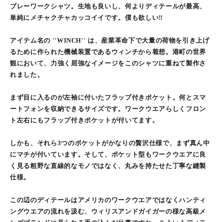
ブレーワークシャツ。生地も良いし、何よりディテールが最高、
単純にメチャクチャカッコイイです。僕も欲しい‼︎
アイテム名の ''WINCH'' は、産業革命下で大量の荷物を引き上げ
るために作られた機械装置であるウィンチから着想。港町の世界
観において、力強く屈強なイメージをこのシャツに重ねて製作さ
れました。
まず目に入るのが左袖に付いたフラップ付きポケット。何とスマ
ートフォンを収納できるサイズです。ワークウエアらしくフロン
ト左右にもフラップ付きポケットが付いてます。
しかも、それら3つのポケットがかなりの贅沢仕様で、まず真ん中
にマチが付いています。そして、ポケット型もワークウエアに良
く見る粗野な直線的なモノではなく、丸みを持たせた丁寧な縫製
仕様。
この辺のディテールはアメリカのワークウエアではなくハンティ
ングウエアの流れを汲む、ウィリスアンドガイガーの様な高級メ