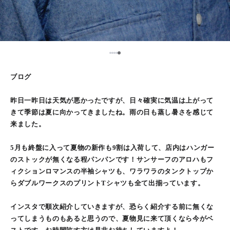
5
1
2
3
4
ブログ
昨日一昨日は天気が悪かったですが、日々確実に気温は上がって
きて季節は夏に向かってきましたね。雨の日も蒸し暑さを感じて
来ました。
5月も終盤に入って夏物の新作も9割は入荷して、店内はハンガー
のストックが無くなる程パンパンです！サンサーフのアロハもフ
ィクションロマンスの半袖シャツも、ワラワラのタンクトップか
らダブルワークスのプリントTシャツも全て出揃っています。
インスタで順次紹介していきますが、恐らく紹介する前に無くな
ってしまうものもあると思うので、夏物見に来て頂くなら今がベ